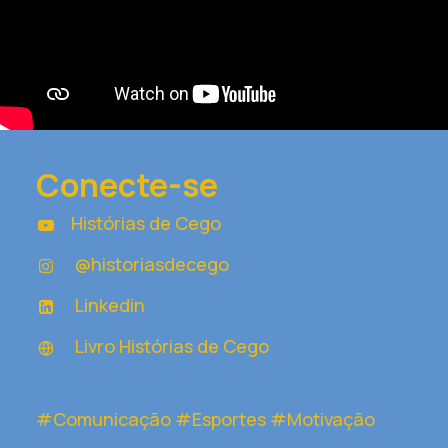
Conecte-se
Histórias de Cego
@historiasdecego
Linkedin
Livro Histórias de Cego
#Comunicação #Esportes #Motivação