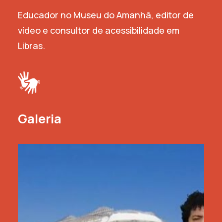
Educador no Museu do Amanhã, editor de
vídeo e consultor de acessibilidade em
Libras.
Galeria